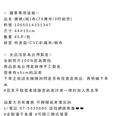
✨ 國軍專用規格✨
品名:擦槍(砲)布(76釐米/3吋砲管)
料號:1005014331347
尺寸:44X15cm
數量:45片/包
材質:特多龍/CVC針織布/棉布
✨ 全品項皆為台灣製造✨
全館照片100%皆為實拍
商品皆為台灣老師傅手工製造
固會有±5cm的誤差
下單之前請先聊聊詢問是否有現貨及商品, 再明確下單
🙏
#惡意不取貨者或隨意給差評者一律封加入黑名單
🤗量大另有優惠 可聊聊或來電洽詢
👉電話:07-5330680 請找網路客服❤️❤️
#全館滿千免運 #可開三聯式發票