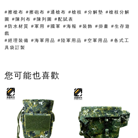
#擦槍布 #擦砲布 #通槍布 #槍枝 #分解墊 #槍枝分解
圖 #陳列布 #陳列圖 #配賦表
#防水材質 #軍用 #國軍 #海報 #裝飾 #掛畫 #生存遊
戲
#經理裝備 #海軍用品 #陸軍用品 #空軍用品 #各式工
具袋訂製
您可能也喜歡