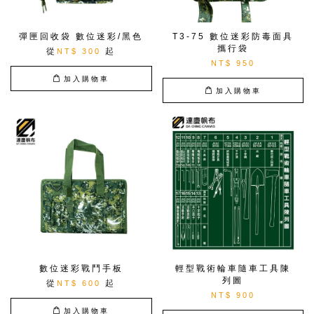
彈匣回收袋 數位迷彩/黑色
T3-75 數位迷彩防毒面具
攜行袋
從
起
NT$ 300
NT$ 950
加入購物車
加入購物車
數位迷彩戰鬥手板
輕型戰術輪車隨車工具陳
列圖
從
起
NT$ 600
NT$ 900
加入購物車