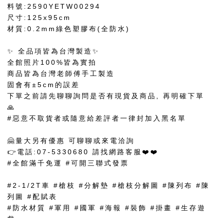
料號:2590YETW00294
尺寸:125x95cm
材質:0.2mm綠色塑膠布(全防水)
✨ 全品項皆為台灣製造✨
全館照片100%皆為實拍
商品皆為台灣老師傅手工製造
固會有±5cm的誤差
下單之前請先聊聊詢問是否有現貨及商品, 再明確下單
🙏
#惡意不取貨者或隨意給差評者一律封加入黑名單
🤗量大另有優惠 可聊聊或來電洽詢
👉電話:07-5330680 請找網路客服❤️❤️
#全館滿千免運 #可開三聯式發票
#2-1/2T車 #槍枝 #分解墊 #槍枝分解圖 #陳列布 #陳
列圖 #配賦表
#防水材質 #軍用 #國軍 #海報 #裝飾 #掛畫 #生存遊