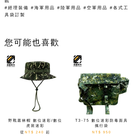
戲
#經理裝備 #海軍用品 #陸軍用品 #空軍用品 #各式工
具袋訂製
您可能也喜歡
野戰叢林帽 數位迷彩/數位
T3-75 數位迷彩防毒面具
虎斑迷彩
攜行袋
從
起
NT$ 240
NT$ 950