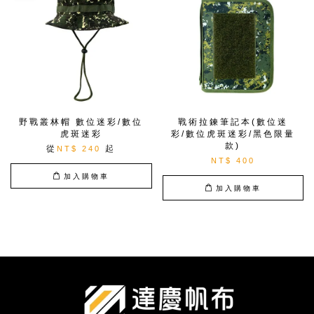
野戰叢林帽 數位迷彩/數位
戰術拉鍊筆記本(數位迷
虎斑迷彩
彩/數位虎斑迷彩/黑色限量
款)
從
起
NT$ 240
NT$ 400
加入購物車
加入購物車